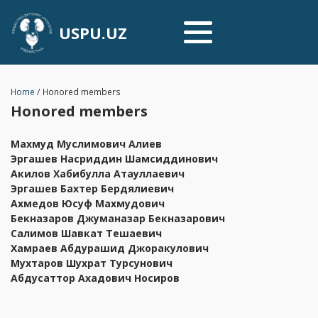
USPU.UZ
Home
/
Honored members
Honored members
Махмуд Муслимович Алиев
Эргашев Насриддин Шамсиддинович
Акилов Хабибулла Атауллаевич
Эргашев Бахтер Бердялиевич
Ахмедов Юсуф Махмудович
Бекназаров Джуманазар Бекназарович
Салимов Шавкат Тешаевич
Хамраев Абдурашид Джоракулович
Мухтаров Шухрат Турсунович
Абдусаттор Ахадович Носиров