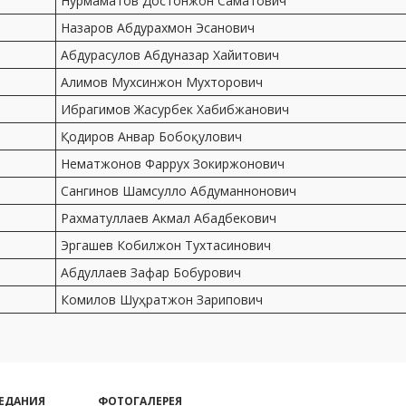
Нурмаматов Достонжон Саматович
Назаров Абдурахмон Эсанович
Абдурасулов Абдуназар Хайитович
Алимов Мухсинжон Мухторович
Ибрагимов Жасурбек Хабибжанович
Қодиров Анвар Бобоқулович
Нематжонов Фаррух Зокиржонович
Сангинов Шамсулло Абдуманнонович
Рахматуллаев Акмал Абадбекович
Эргашев Кобилжон Тухтасинович
Абдуллаев Зафар Бобурович
Комилов Шуҳратжон Зарипович
ЕДАНИЯ
ФОТОГАЛЕРЕЯ