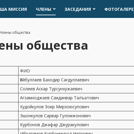
ША МИССИЯ
ЧЛЕНЫ
ЗАСЕДАНИЯ
ФОТОГАЛЕРЕ
Члены общества
ены общества
ФИО
Ғайбуллаев Баходир Сағдуллаевич
Солиев Аскар Турсунхужаевич
Агзамходжаев Саиданвар Талъатович
Худойкулов Зоир Мирзоюсупович
Эшонкулов Сарвар Гуломжонович
Курбонов Джафар Джуракулович
Ибрагимов Қурбонмурод Ниязович