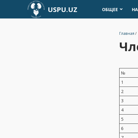
USPU.UZ
ОБЩЕЕ
НА
Главная
/
Чл
№
1
2
3
4
5
6
7