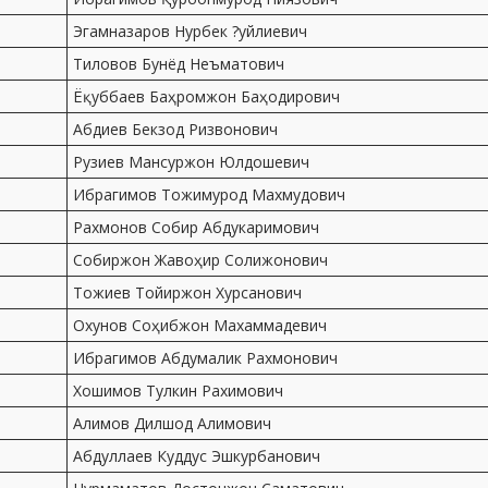
Эгамназаров Нурбек ?уйлиевич
Тиловов Бунёд Неъматович
Ёқуббаев Баҳромжон Баҳодирович
Абдиев Бекзод Ризвонович
Рузиев Мансуржон Юлдошевич
Ибрагимов Тожимурод Махмудович
Рахмонов Собир Абдукаримович
Собиржон Жавоҳир Солижонович
Тожиев Тойиржон Хурсанович
Охунов Соҳибжон Махаммадевич
Ибрагимов Абдумалик Рахмонович
Хошимов Тулкин Рахимович
Алимов Дилшод Алимович
Абдуллаев Куддус Эшкурбанович