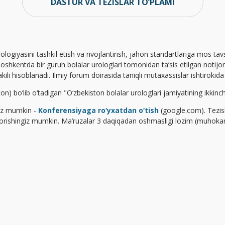
DASTUR VA TEZISLAR TO’PLAMI
rologiyasini tashkil etish va rivojlantirish, jahon standartlariga mos 
shkentda bir guruh bolalar urologlari tomonidan ta’sis etilgan notijor
li hisoblanadi. Ilmiy forum doirasida taniqli mutaxassislar ishtirokida "j
n) bo‘lib o‘tadigan "O‘zbekiston bolalar urologlari jamiyatining ikkinch
giz mumkin -
Konferensiyaga ro‘yxatdan o‘tish
(google.com). Tezis
shingiz mumkin. Ma’ruzalar 3 daqiqadan oshmasligi lozim (muhokama