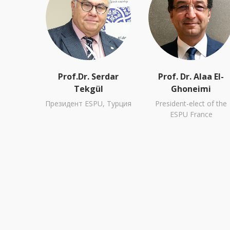
Prof.Dr. Serdar
Prof. Dr. Alaa El-
Tekgül
Ghoneimi
Президент
ESPU,
Турция
President-elect of the
ESPU France