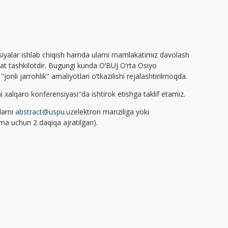
tavsiyalar ishlab chiqish hamda ularni mamlakatimiz davolash
at tashkilotdir. Bugungi kunda O‘BUJ O‘rta Osiyo
onli jarrohlik" amaliyotlari o‘tkazilishi rejalashtirilmoqda.
i xalqaro konferensiyasi"da ishtirok etishga taklif etamiz.
larni
abstract@uspu.uz
elektron manziliga yoki
 uchun 2 daqiqa ajratilgan).