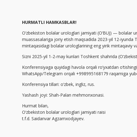
HURMATLI HAMKASBLAR!
O‘zbekiston bolalar urologlari jamiyati (O‘BUJ) — bolalar u
muassasalariga joriy etish maqsadida 2023-yil 12-iyunda To
mintaqasidagi bolalar urologlarining eng yirik mintaqaviy vaki
Sizni 2025-yil 1-2-may kunlari Toshkent shahrida (O‘zbekisto
Konferensiyaga quyidagi havola orqali ro‘yxatdan o‘tishin
WhatsApp/Telegram orqali +998995168179 raqamiga yubori
Konferensiya tillari: o‘zbek, ingliz, rus.
Yashash joyi: Shah-Palan mehmonxonasi.
Hurmat bilan,
O‘zbekiston bolalar urologlari jamiyati raisi
t.f.d. Saidanvar Agzamxodjayev.